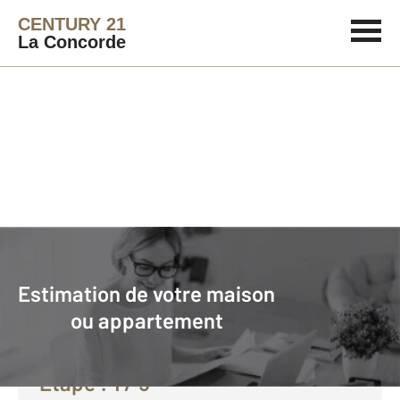
CENTURY 21
La Concorde
Agence immobilière
Vendre avec CENTURY 21 La Concorde
Estimation de votre maison
Faire estimer son bien avec
ou appartement
CENTURY 21 :
Etape :
1
/ 5