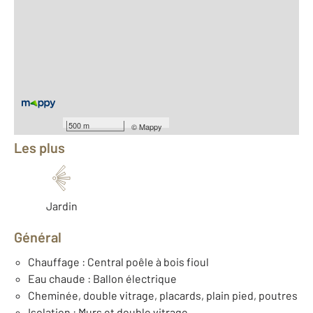
2
Surface totale : 369 m
2
Surface habitable : 152 m
2
Surface terrain : 5 845 m
Nombre de pièces : 9
[Voir le détail]
Équipements
500 m
©
Mappy
Les plus
Jardin
Général
Chauffage : Central poêle à bois fioul
Eau chaude : Ballon électrique
Cheminée, double vitrage, placards, plain pied, poutres
Isolation : Murs et double vitrage