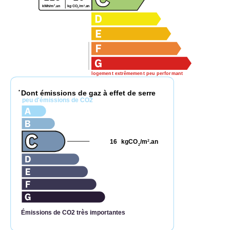
2
2
kg CO
/m
.an
kWh/m
.an
2
logement extrêmement peu performant
Dont émissions de gaz à effet de serre
*
peu d'émissions de CO2
16
kgCO
/m
.an
2
2
Émissions de CO2 très importantes