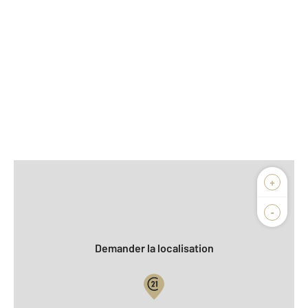
Afficher sur la carte :
+
Agence
Biens vendus
-
Demander la localisation
Vue globale