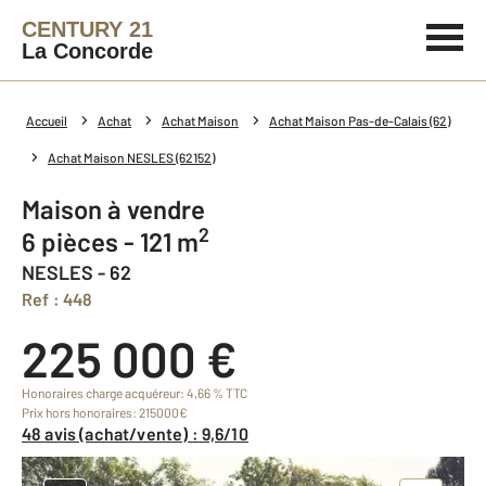
CENTURY 21
La Concorde
Accueil
Achat
Achat Maison
Achat Maison Pas-de-Calais (62)
Achat Maison NESLES (62152)
Maison à vendre
2
6 pièces - 121 m
NESLES - 62
Ref : 448
225 000 €
Honoraires charge acquéreur: 4,66 % TTC
Prix hors honoraires: 215000€
48 avis (achat/vente) : 9,6/10