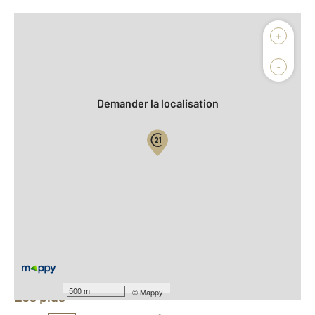
Afficher sur la carte :
+
Agence
Biens vendus
-
Demander la localisation
Vue globale
2
Surface totale : 121 m
2
Surface habitable : 121 m
Nombre de pièces : 6
[Voir le détail]
Équipements
500 m
©
Mappy
Les plus