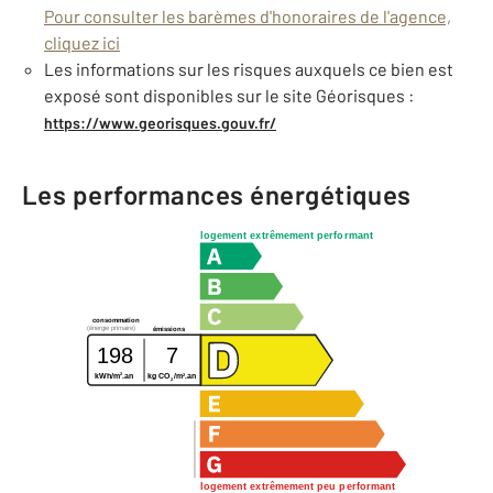
Pour consulter les barèmes d'honoraires de l'agence,
cliquez ici
Les informations sur les risques auxquels ce bien est
exposé sont disponibles sur le site Géorisques :
https://www.georisques.gouv.fr/
Les performances énergétiques
logement extrêmement performant
consommation
(énergie primaire)
émissions
198
7
2
2
kWh/m
.an
kg CO
/m
.an
2
logement extrêmement peu performant